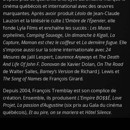
cinéma québécois et international avec des œuvres
marquantes. Après avoir produit
Léolo
de Jean-Claude
Lauzon et la télésérie culte
L’Ombre de l’Épervier
, elle
fonde Lyla Films et enchaîne les succès :
Les Muses
orphelines
,
Camping Sauvage
,
Un dimanche à Kigali
,
La
Capture
,
Maman est chez le coiffeur
et
La dernière fugue
. Elle
s’impose aussi sur la scène internationale avec
24
Mesures
de Jalil Lespert,
Laurence Anyways
et
The Death
And Life Of John F. Donovan
de Xavier Dolan,
On The Road
de Walter Salles,
Barney’s Version
de Richard J. Lewis et
The Song of Names
de François Girard.
Depuis 2004, François Tremblay est son complice de
création. Ensemble, ils produisent
L’Empire BO$$É
,
Love
Projet
,
La passion d’Augustine
(six prix au Gala du cinéma
québécois),
Et au pire, on se mariera
et
Hôtel Silence
.
Tremblay signe aussi la production de
Vivre à 100 milles à
l’heure
de Louis Bélanger, lauréat du Prix du public au